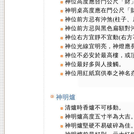
神位高度應合門公尺「財
神明桌高度應在門公尺「
神位前方忌有沖煞(柱子、
神位前方忌與黑色扁額對
神位右方宜靜不宜動(右方
神位光線宜明亮，神燈應
神位不必安於最高樓，或
神位最好多與人接觸。
神位用紅紙寫供奉之神名
神明爐
清爐時香爐不可移動。
神明爐高度五寸半為大吉
神明爐堅硬不易破碎為佳