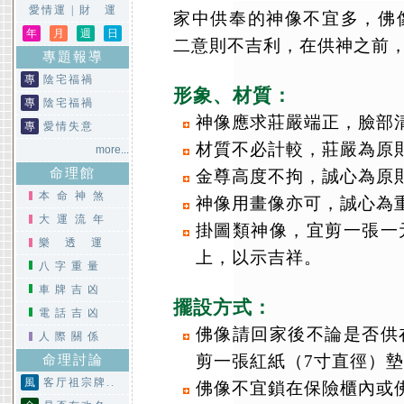
愛情運
|
財 運
家中供奉的神像不宜多，佛
年
月
週
日
二意則不吉利，在供神之前
專題報導
專
陰宅福禍
形象、材質：
專
陰宅福禍
神像應求莊嚴端正，臉部
專
愛情失意
材質不必計較，莊嚴為原
more...
命理館
金尊高度不拘，誠心為原
本命神煞
神像用畫像亦可，誠心為
大運流年
掛圖類神像，宜剪一張一
樂透運
上，以示吉祥。
八字重量
車牌吉凶
擺設方式：
電話吉凶
佛像請回家後不論是否供
人際關係
剪一張紅紙（7寸直徑）
命理討論
風
客厅祖宗牌..
佛像不宜鎖在保險櫃內或