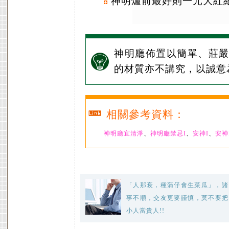
神明爐前最好則一元大紅
神明廳佈置以簡單、莊
的材質亦不講究，以誠意
相關參考資料：
神明廳宜清淨
、
神明廳禁忌I
、
安神I
、
安神I
「人那衰，種蒲仔會生菜瓜」，諸
事不順，交友更要謹慎，莫不要把
小人當貴人!!