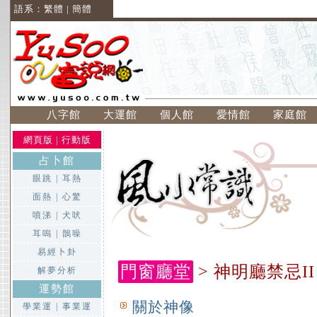
語系：
繁體
|
簡體
八字館
大運館
個人館
愛情館
家庭館
網頁版
|
行動版
占卜館
眼跳
|
耳熱
面熱
|
心驚
噴涕
|
犬吠
耳嗚
|
鵲噪
易經卜卦
門窗廳堂
> 神明廳禁忌II
解夢分析
運勢館
關於神像
學業運
|
事業運