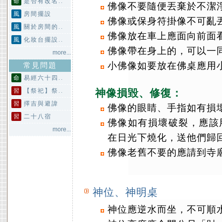
命
是否有改名..
佛像不要隨便丟棄於不潔
風
房間擺設
佛像或保身符掛像不可亂
風
關於房間的..
佛像放在車上應面向前面
風
化妝台擺設..
佛像帶在身上的，可以一
more...
小佛像如要放在佛桌應用
常見問題
命
易經六十四..
習
【祭祀】祭..
神像損毀、修復：
習
擇吉與避諱
佛像的眼睛、手指如有損
習
二十八宿
佛像如有損壞破裂，應該
more...
在日光下燒化，送他們歸
佛像老舊不要的應請到寺
神位、神明桌
神位應逆水而坐，不可順