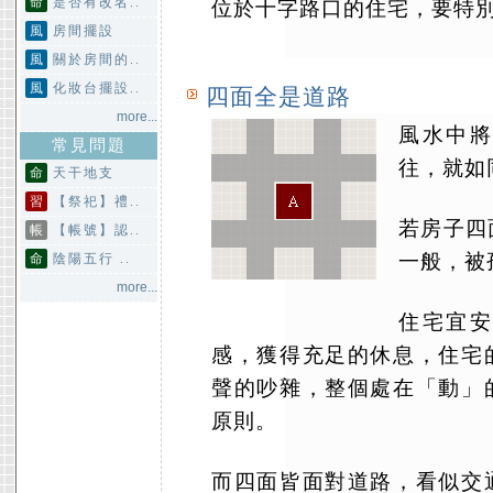
命
是否有改名..
位於十字路口的住宅，要特
風
房間擺設
風
關於房間的..
風
化妝台擺設..
四面全是道路
more...
風水中將
常見問題
往，就如
命
天干地支
習
【祭祀】禮..
若房子四
帳
【帳號】認..
一般，被
命
陰陽五行 ..
more...
住宅宜安
感，獲得充足的休息，住宅
聲的吵雜，整個處在「動」
原則。
而四面皆面對道路，看似交