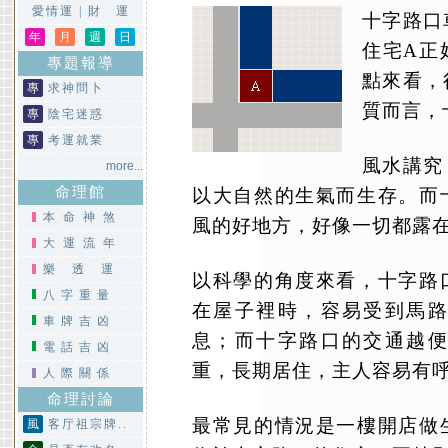
愛情運
|
財 運
十字路口
年
月
週
日
住宅A正
專題報導
點來看，
專
求神問卜
質而言，
專
陰宅迷惑
專
考運就業
風水講究
more...
命理館
以大自然的生氣而生存。而
本命神煞
風的好地方，好像一切都露
大運流年
樂透運
以科學的角度來看，十字路
八字重量
在屋子裡時，容易受到馬
車牌吉凶
息；而十字路口的交通越
電話吉凶
重，長期居住，主人容易有
人際關係
命理討論
最常見的情況是一樓開店做
風
客厅祖宗牌..