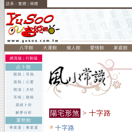
語系：
繁體
|
簡體
八字館
大運館
個人館
愛情館
家庭館
網頁版
|
行動版
占卜館
眼跳
|
耳熱
面熱
|
心驚
噴涕
|
犬吠
耳嗚
|
鵲噪
易經卜卦
陽宅形煞
> 十字路
解夢分析
運勢館
十字路
學業運
|
事業運