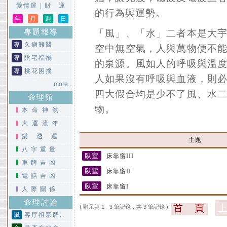
愛情運
|
財 運
的行為與運勢。
年
月
週
日
專題報導
「風」、「水」二者本是大
專
久病難醫
空中無空氣，人與萬物便不
專
陰宅福禍
的泉源。風如人的呼吸與溫
專
桃花困擾
人如果沒有呼吸與血液，則
more...
四大假合均是少不了風、水
命理館
物。
本命神煞
大運流年
樂透運
主題
八字重量
臥室
床靠窗III
車牌吉凶
臥室
床靠窗II
電話吉凶
臥室
床靠窗I
人際關係
命理討論
首 頁
( 顯示第 1 - 3 筆記錄，共 3 筆記錄 )
風
客厅祖宗牌..