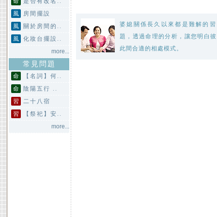
命
是否有改名..
風
房間擺設
婆媳關係長久以來都是難解的習
風
關於房間的..
題，透過命理的分析，讓您明白彼
風
化妝台擺設..
此間合適的相處模式。
more...
常見問題
命
【名詞】何..
命
陰陽五行 ..
習
二十八宿
習
【祭祀】安..
more...