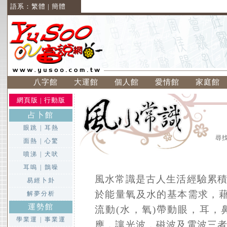
語系：
繁體
|
簡體
八字館
大運館
個人館
愛情館
家庭館
網頁版
|
行動版
占卜館
眼跳
|
耳熱
尋
面熱
|
心驚
噴涕
|
犬吠
耳嗚
|
鵲噪
風水常識是古人生活經驗累
易經卜卦
於能量氧及水的基本需求，藉
解夢分析
運勢館
流動(水，氧)帶動眼，耳
學業運
|
事業運
應，讓光波，磁波及電波三