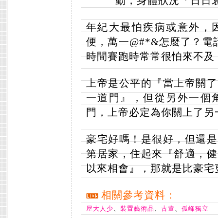
動，身體狀況「日日
年紀大最怕疾病或意外，
便，萬一@#*&怎麼了？電
時間賽跑時常常很怕來不及
上帝是公平的『當上帝關了
一道門』，但從另外一個
門，上帝必定為你關上了另
豪宅好嗎！是很好，但還是
第居家，住起來『舒適，健
以來相會』，那就是比豪宅
相關參考資料：
屋大人少
、
裝置藝術品
、
古董
、
孤峰獨立