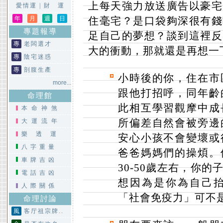
上每天強力放送廣告以豪宅
愛情運
|
財 運
年
月
週
日
住毫宅？是口袋夠深很有錢
專題報導
足自己的夢想？談到這裡反
專
老闆選才
大的衝動，那就還是再想一
專
陰宅迷惑
專
剖腹生產
小時後的你，住在市
more...
跟他打招呼，同年齡
命理館
此相互學習觀摩中成
本命神煞
所偏差自然會被旁邊
大運流年
樂透運
安心小孩不會變壞或
八字重量
爸爸媽媽們的操煩。
車牌吉凶
30-50歲左右，你
電話吉凶
想因為是你為自己
人際關係
「社會免疫力」可不
命理討論
風
客厅祖宗牌..