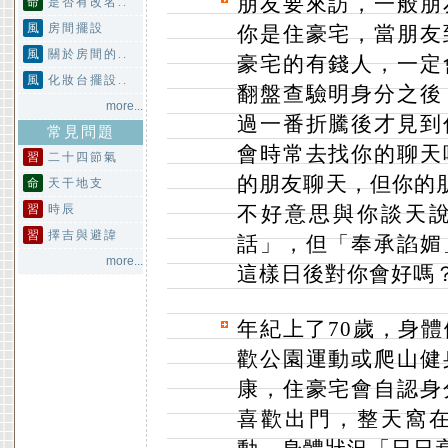
朋友要來訪，一般朋
命
是否有改名..
風
房間擺設
你是住豪宅，當朋友
風
關於房間的..
豪宅的有錢人，一定
風
化妝台擺設..
翻盤查驗明身分之後
more...
過一番折騰後才見到
常見問題
會時常去找你的聊天
習
二十四節氣
的朋友聊天，但你的朋
命
天干地支
習
時辰
不好意思與你談天
習
擇吉與避諱
話」，但「奉承諂媚
more...
這樣日後對你會好嗎
年紀上了70歲，身
歡公園運動或爬山健
康，住豪宅會自認身
喜歡出門，整天窩