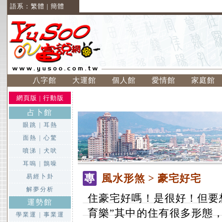
語系：
繁體
|
簡體
八字館
大運館
個人館
愛情館
家庭館
網頁版
|
行動版
占卜館
眼跳
|
耳熱
面熱
|
心驚
噴涕
|
犬吠
耳嗚
|
鵲噪
專
風水形煞
> 豪宅好宅
易經卜卦
解夢分析
住豪宅好嗎！是很好！但要
運勢館
育樂”其中的住有很多形態
學業運
|
事業運