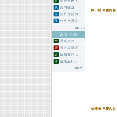
命
是否有改名..
風
房間擺設
陳不點 回覆內容
風
關於房間的..
風
化妝台擺設..
more...
常見問題
命
易經八卦
習
擇吉與避諱
命
陰陽五行 ..
命
陰陽五行I..
more...
管理者 回覆內容