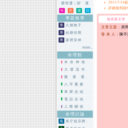
2011/7
愛情運
|
財 運
詳細規則說
年
月
週
日
專題報導
發表新文章
專
久婚無子
文章主題：
房
專
結婚佳期
發 表 人：
陳不
專
家裡安神
more...
命理館
本命神煞
大運流年
樂透運
八字重量
車牌吉凶
電話吉凶
人際關係
命理討論
風
客厅祖宗牌..