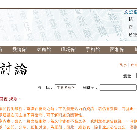
忘記
帳
密
驗
館
愛情館
家庭館
職場館
手相館
面相館
風水
|
姓
瀏覽：
尋 找：
關鍵字：
回覆 規則：
單的咨詢服務，建議在發問之前，可先瀏覽站內的資訊，若仍有疑問，再提出
章建議在同主題下再發問，可了解問題的關聯性。
章內容，舊的一篇會被刪除，若文中含有不雅文字、或判定有廣告嫌疑，一律
以「公開、分享、互相討論」為原則，因此一經發表，除非違反公告規定，否