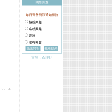
問卷調查
每日運勢簡訊通知服務
極感興趣
略感興趣
普通
沒有興趣
觀看結果
富說．命理貼
 22:54