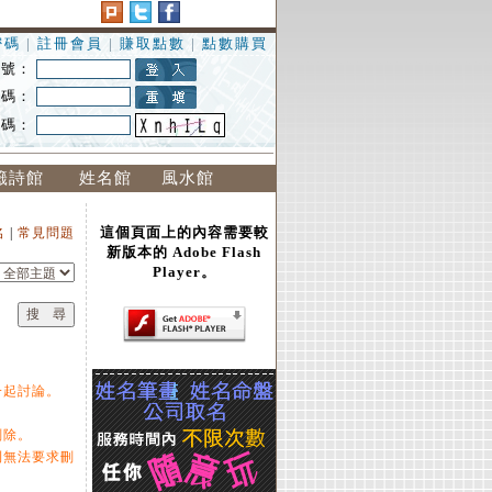
密碼
|
註冊會員
|
賺取點數
|
點數購買
 號：
 碼：
證碼：
籤詩館
姓名館
風水館
這個頁面上的內容需要較
名
|
常見問題
新版本的 Adobe Flash
Player。
一起討論。
刪除。
則無法要求刪