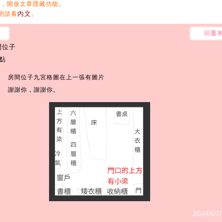
/14起，開放文章隱藏功能。
內文
明請看
。
回覆
間位子
點
房間位子九宮格圖在上一張有圖片
謝謝你，謝謝你。
2024/07/