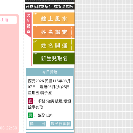
本主題
今日黃曆
西元2026 民國115年08月
07日 農曆06月(大)25日
星期五 獅子座
宜
： 求醫 治病 破屋 壞垣
餘事勿取
忌
： 嫁娶 出行
擇 日
農民行事曆
06 22:50