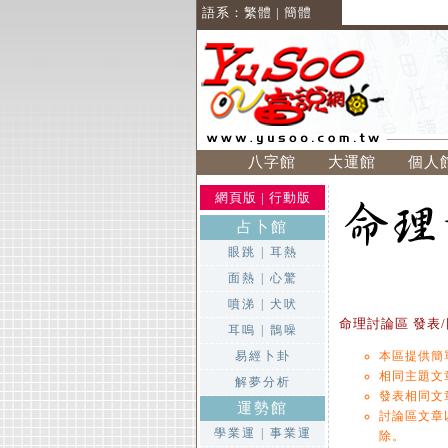
語系：
繁體
|
簡體
八字館
大運館
個人
網頁版
|
行動版
占卜館
眼跳
|
耳熱
面熱
|
心驚
噴涕
|
犬吠
命理討論區 發表/
耳嗚
|
鵲噪
易經卜卦
本區提供簡
相同主題文
解夢分析
發表相同文
運勢館
討論區文章
學業運
|
事業運
除。