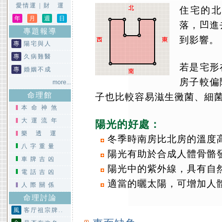
愛情運
|
財 運
住宅的北
年
月
週
日
落，凹進
專題報導
到影響。
專
陽宅與人
專
久病難醫
若是宅形
專
婚姻不成
房子較偏
more...
命理館
子也比較容易滋生黴菌、細
本命神煞
大運流年
陽光的好處：
樂透運
冬季時南房比北房的溫度高
八字重量
陽光有助於合成人體骨骼
車牌吉凶
陽光中的紫外線，具有自
電話吉凶
適當的曬太陽，可增加人
人際關係
命理討論
風
客厅祖宗牌..