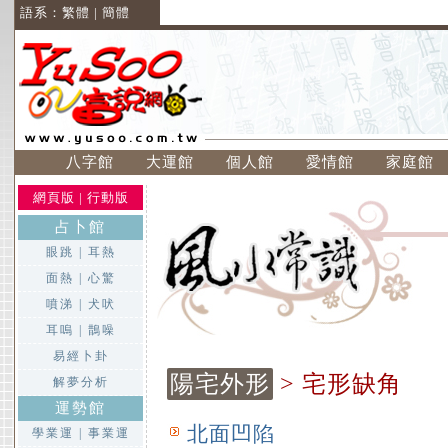
語系：
繁體
|
簡體
八字館
大運館
個人館
愛情館
家庭館
網頁版
|
行動版
占卜館
眼跳
|
耳熱
面熱
|
心驚
噴涕
|
犬吠
耳嗚
|
鵲噪
易經卜卦
陽宅外形
> 宅形缺角
解夢分析
運勢館
北面凹陷
學業運
|
事業運