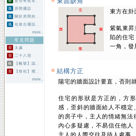
東面缺角
命
是否有改名..
風
房間擺設
東方在卦
風
關於房間的..
風
化妝台擺設..
紫氣東昇
more...
陷的住宅
常見問題
一角，發
習
太歲
習
二十八宿
帳
【帳號】認..
結構方正
習
【祭祀】禮..
more...
陽宅的牆面設計要直，否則
住宅的形狀是方正的，方
感，歪斜的牆面給人不穩定
的房子中，主人的情緒無法
內心多疑慮，不易信任他人
主人的人際交往及待人處事