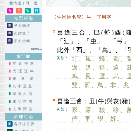
愛情運
|
財 運
年
月
週
日
【生肖姓名學】牛 宜用字
專題報導
專
子女變壞
喜逢三合，巳(蛇)酉(
專
久婚無子
「辶」、「虫」、「弓」
專
朋友借錢
more...
此外「酉」、「鳥」、「
命理館
虹、風、蜂、蜀、
例如：
本命神煞
邁、道、達、遠、
大運流年
嗚、鳳、鷹、烏、
樂透運
雙、雁、鳥、非、兆
八字重量
車牌吉凶
喜逢三會，丑(牛)與亥(豬
電話吉凶
家、豪、核、綠、
人際關係
例如：
命理討論
孺、李、學、好。
風
客厅祖宗牌..