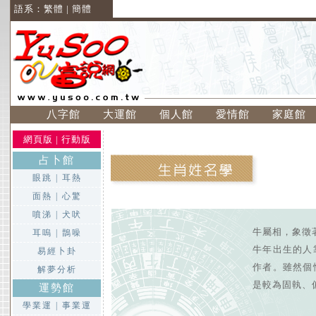
語系：
繁體
|
簡體
八字館
大運館
個人館
愛情館
家庭館
網頁版
|
行動版
占卜館
眼跳
|
耳熱
面熱
|
心驚
噴涕
|
犬吠
牛屬相，象徵
耳嗚
|
鵲噪
牛年出生的人
易經卜卦
作者。雖然個
解夢分析
是較為固執、
運勢館
學業運
|
事業運