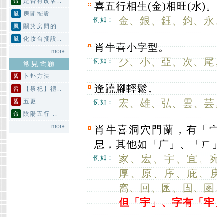
命
是否有改名..
喜五行相生(金)相旺(水)。
風
房間擺設
金、銀、鈺、鈞、永
例如：
風
關於房間的..
風
化妝台擺設..
肖牛喜小字型。
more...
少、小、亞、次、尾
例如：
常見問題
習
卜卦方法
逢蹺腳輕鬆。
習
【祭祀】禮..
宏、雄、弘、雲、芸
習
五更
例如：
命
陰陽五行 ..
more...
肖牛喜洞穴門蘭，有「
息，其他如「广」、「ㄏ
家、宏、宇、宜、
例如：
厚、原、序、庇、
窩、回、囷、固、圂
但「宇」、字有「牢