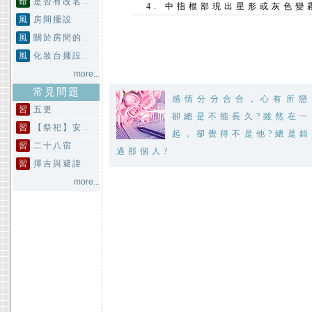
命
是否有改名..
中指根部現出星形或灰色變
風
房間擺設
風
關於房間的..
風
化妝台擺設..
more...
常見問題
感情分分合合，心有所戀
習
五更
卻總是不能長久?雖然在一
習
【祭祀】安..
起，卻覺得不是他?總是錯
習
二十八宿
過那個人?
習
擇吉與避諱
more...