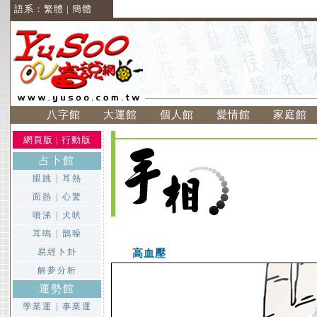
語系：
繁體
|
簡體
八字館
大運館
個人館
愛情館
家庭館
網頁版
|
行動版
占卜館
眼跳
|
耳熱
面熱
|
心驚
噴涕
|
犬吠
耳嗚
|
鵲噪
易經卜卦
高血壓
解夢分析
運勢館
學業運
|
事業運