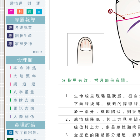
愛情運
|
財 運
年
月
週
日
專題報導
專
考運就業
專
剖腹生產
專
家裡安神
more...
命理館
本命神煞
大運流年
指甲有紋，彎月部份寬闊。
樂透運
八字重量
生命線呈現雜亂狀態。從自
車牌吉凶
下向線淡薄。橫截的障礙線
電話吉凶
於一部分，成凹陷狀，則疲
人際關係
感情線降低，其上方見空闊
命理討論
線位於上方，多是腺體類病
風
客厅祖宗牌..
金星丘的隆起部分過硬，靜