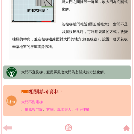
與大門之間擺設一屏風，改大門為玄關式
化解。
若樓梯離門較近(壓迫感較大)，空間不足
以擺設屏風時，可利用裝潢的方式，改變
樓梯的轉向，並在樓梯邊緣面對大門的地方(綠色線處)，設置一從天花板
垂落地窗的屏風或是假牆。
大門不宜見梯，宜用屏風改大門為玄關式的方法化解。
相關參考資料：
大門不對電梯
、
屏風與門簾
、
玄關
、
風水與人
、
住宅樓梯