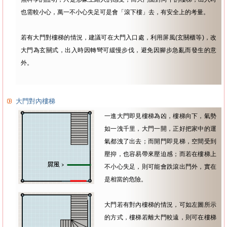
也需較小心，萬一不小心失足可是會「滾下樓」去，有安全上的考量。
若有大門對樓梯的情況，建議可在大門入口處，利用屏風(玄關櫃等)，改
大門為玄關式，出入時因轉彎可緩慢步伐，避免因腳步急亂而發生的意
外。
大門對內樓梯
一進大門即見樓梯為凶，樓梯向下，氣勢
如一洩千里，大門一開，正好把家中的運
氣都洩了出去；而開門即見梯，空間受到
壓抑，也容易帶來壓迫感；而若在樓梯上
不小心失足，則可能會跌滾出門外，實在
是相當的危險。
大門若有對內樓梯的情況，可如左圖所示
的方式，樓梯若離大門較遠，則可在樓梯