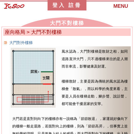
登入
註冊
MENU
大門不對樓梯
座向格局
> 大門不對樓梯
大門對外樓梯
風水認為，大門對樓梯是散財之相，如同
道路直沖大門，只不過樓梯來往的是人潮
而非車流，影響健康及財運。
樓梯散財，主要是因為傳統的風水認為樓
梯會「散氣」，而以科學的角度來看，主
要是人員在樓梯走動，腳步聲、說話聲，
都可能會干擾居家的安寧。
大門若是直對到向下的樓梯亦有一說稱為「節節敗退」，家運就好像向下
的樓梯一般走退路，若面對向上的樓梯，則為「節節高昇」，但事實上並
無科學的證明，只是形象上給人的感受；而大門面對向下的樓梯，出入時