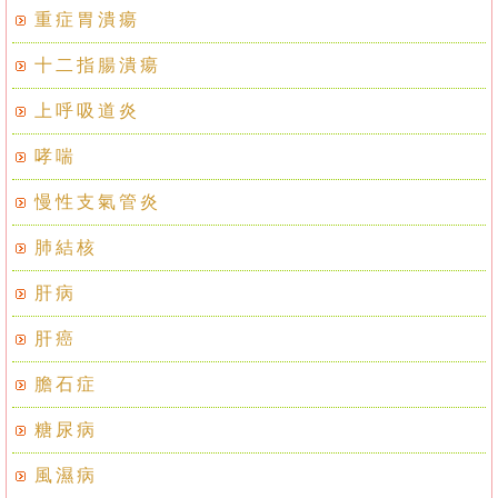
重症胃潰瘍
十二指腸潰瘍
上呼吸道炎
哮喘
慢性支氣管炎
肺結核
肝病
肝癌
膽石症
糖尿病
風濕病