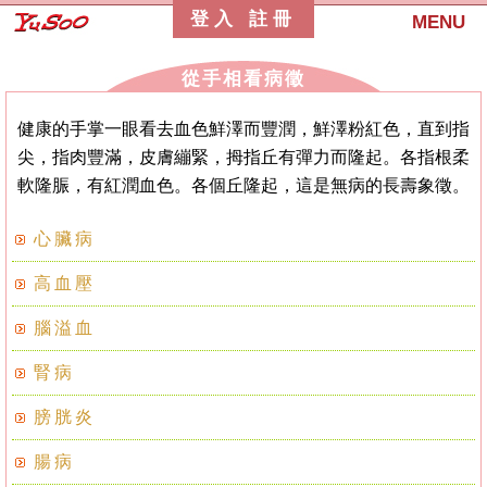
登入
註冊
MENU
從手相看病徵
健康的手掌一眼看去血色鮮澤而豐潤，鮮澤粉紅色，直到指
尖，指肉豐滿，皮膚繃緊，拇指丘有彈力而隆起。各指根柔
軟隆脤，有紅潤血色。各個丘隆起，這是無病的長壽象徵。
心臟病
高血壓
腦溢血
腎病
膀胱炎
腸病