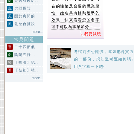
命
是否有改名..
在的性格及合適的職業屬
風
房間擺設
性，姓名具有輔助運勢的
風
關於房間的..
效果，快來看看您的名字
風
化妝台擺設..
可不可以為事業加分…
more...
→ 我要試玩
常見問題
習
二十四節氣
考試前夕心慌慌，運氣也是實力
命
陰陽五行 ..
的一部份，想知道考運如何嗎?
帳
【帳號】認..
用八字算一下吧~
習
【祭祀】禮..
more...