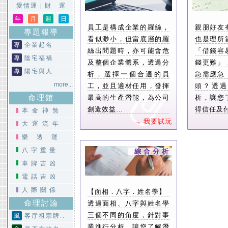
愛情運
|
財 運
年
月
週
日
員工是構成企業的羅絲，
親朋好友
專題報導
看似渺小，但當底層的羅
也是理所
專
企業起名
絲出問題時，亦可能會危
「借錢容
專
陰宅福禍
及整個企業體系，透過分
錢更難」
專
陽宅與人
析，選擇一個合適的員
急需應急
more...
工，並且適材任用，發揮
頭？透過
命理館
最高的生產潛能，為公司
析，讓您
創造效益…
得信任及
本命神煞
→ 我要試玩
大運流年
樂透運
八字重量
綜合分析
車牌吉凶
電話吉凶
人際關係
【面相．八字．姓名學】
命理討論
透過面相、八字與姓名學
三個不同的角度，針對事
風
客厅祖宗牌..
業進行分析，讓您了解潛