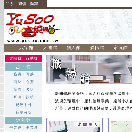
語系：
繁體
|
簡體
八字館
大運館
個人館
愛情館
家庭館
網頁版
|
行動版
占卜館
眼跳
|
耳熱
面熱
|
心驚
噴涕
|
犬吠
離開學校的保護，邁入社會複雜的環境中
耳嗚
|
鵲噪
波湧的環境中，順利發展事業，遠離小人
易經卜卦
所長，達成自已的理想與目標，透過命理角
解夢分析
運勢館
老闆用人
學業運
|
事業運