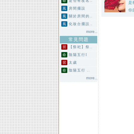
命
是否有改名..
是
風
房間擺設
你
風
關於房間的..
風
化妝台擺設..
more...
常見問題
習
【祭祀】祭..
命
陰陽五行I
習
太歲
命
陰陽五行 ..
more...