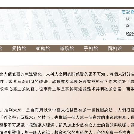
忘記
帳
密
驗
館
愛情館
家庭館
職場館
手相館
面相館
會人價值觀的急速變化，人與人之間的關係變的更不可知，每個人對於
性，常會有奇幻似的想法，試圖窺視其未來是究竟如何？而求助於『
求得心靈上的慰藉，但事實上常是事與願違很難求得明確的答案，而
』推測未來，是自商周以來中國人根據已有的一種推斷說法，人們很
『姓名學』及風水』的技巧，去推斷一個人或一個家族的未來或興衰，
經很不可思議，很難讓人理解，卻又加上少數有心人士的聲張與吹噓，
而深奧難懂，對一般人來說，想窺視它的奧秘的人，必須多費一番功夫