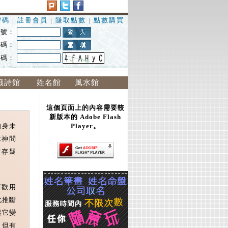
密碼
|
註冊會員
|
賺取點數
|
點數購買
 號：
 碼：
證碼：
籤詩館
姓名館
風水館
這個頁面上的內容需要較
新版本的 Adobe Flash
Player。
自身未
求神問
常存疑
喜歡用
此推斷
讓它變
，但有