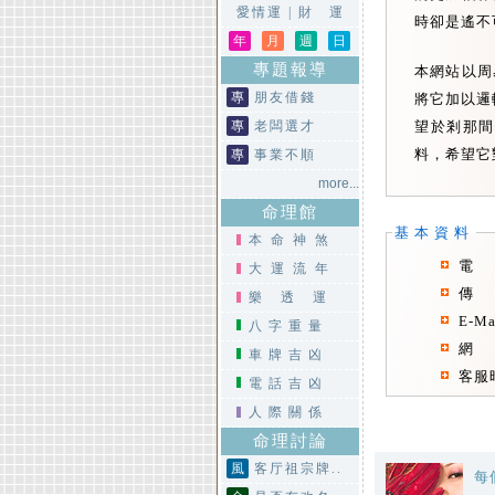
愛情運
|
財 運
時卻是遙不
年
月
週
日
專題報導
本網站以周
專
朋友借錢
將它加以邏
專
老闆選才
望於剎那間
料，希望它
專
事業不順
more...
命理館
基本資料
本命神煞
電 話
大運流年
傳 真
樂透運
E-Ma
八字重量
網 址
車牌吉凶
客服時
電話吉凶
人際關係
命理討論
風
客厅祖宗牌..
每