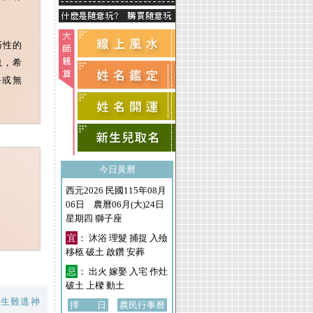
巧性的
息，希
料或無
今日黃曆
西元2026 民國115年08月
06日 農曆06月(大)24日
星期四 獅子座
宜
： 沐浴 理髮 捕捉 入殮
移柩 破土 啟鑽 安葬
忌
： 出火 嫁娶 入宅 作灶
破土 上樑 動土
一生難逃神
擇 日
農民行事曆