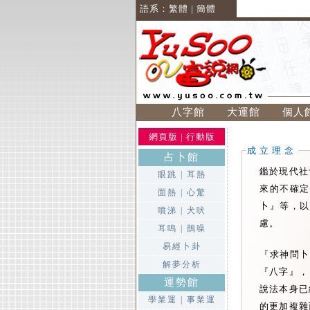
語系：
繁體
|
簡體
八字館
大運館
個人
網頁版
|
行動版
成立理念
占卜館
鑑於現代社
眼跳
|
耳熱
來的不確定
面熱
|
心驚
卜』等，以
噴涕
|
犬吠
慮。
耳嗚
|
鵲噪
易經卜卦
『求神問卜
解夢分析
『八字』，
運勢館
說法本身已
學業運
|
事業運
的更加複雜