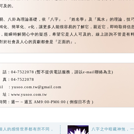
可及的。
易、八卦為理論基礎，依『八字』，『姓名學』及『風水』的理論，技
輯化、簡單化、e化，讓更多人能很容易的了解它，親近它，即時取得信
，能瞬時解開心中的疑惑，希望它是人人可及的。線上諮詢不管是有
對於社會及人心的貢獻都會是『正面的』。
：04-7522078 (暫不提供電話服務，請以e-mail聯絡為主)
：04-7522078
il ：yusoo.com.tw@gmail.com
：www.yusoo.com.tw
間：週一 ~ 週五 AM9:00-PM6:00 ( 例假日不含 )
個人的感情世界都有所不同，
八字之中暗藏神煞，