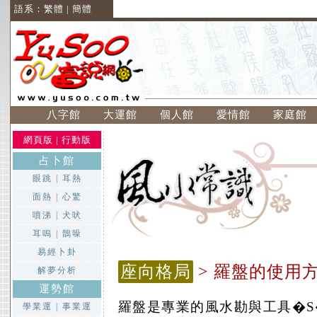
語系：
繁體
|
簡體
八字館
大運館
個人館
愛情館
家庭館
網頁版
|
行動版
占卜館
眼跳
|
耳熱
面熱
|
心驚
噴涕
|
犬吠
耳嗚
|
鵲噪
易經卜卦
座向格局
> 羅盤的使用
解夢分析
運勢館
羅盤是專業的風水勘與工具�
學業運
|
事業運