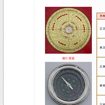
方
正
東
圖D 羅盤
正
東
正