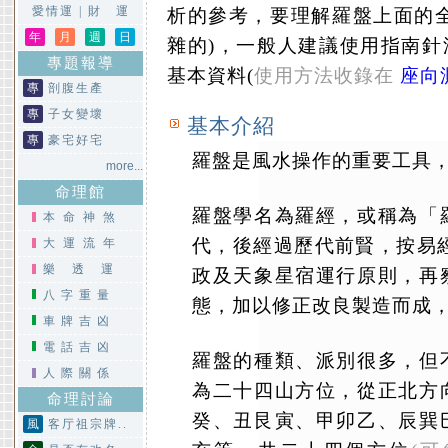
愛情運
|
財 運
析的參考，要理解羅盤上面的
年
月
週
日
雜的)，一般人建議使用指南
專題報導
基本資料(
使用方法收錄在
座向
專
剖腹生產
專
子女變壞
基本介紹
專
豪宅好宅
羅盤是風水操作的重要工具
more...
命理館
羅盤學名為羅經，或稱為「
本命神煞
代，後經過歷代前賢，按易
大運流年
樂透運
政及天象星宿運行原則，再
八字重量
態，加以修正改良製造而成
車牌吉凶
電話吉凶
羅盤的種類、派別很多，但
人際關係
為二十四山方位，從正北方
命理討論
癸、丑艮寅、甲卯乙、辰巽
風
客厅祖宗牌..