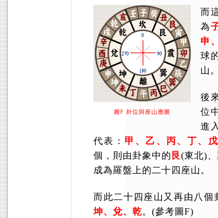
而
為
申
球
山
後
位
圖F 卦位與座山應圖
進
代表：
甲、乙、丙、丁、
個，則由卦象中的
艮
(東北)、
成為羅盤上的二十四座山。
而此二十四座山又再由八個
坤、兌、乾
。(參考圖F)