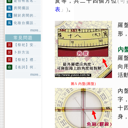
亥等，共二十四個方位
(
命
是否有改名..
風
房間擺設
表
」)
。
風
關於房間的..
風
化妝台擺設..
羅
more...
形
常見問題
習
【祭祀】安..
內盤
習
卜卦方法
羅
習
【祭祀】禮..
向
命
【名詞】何..
活
more...
圖A 內盤(圓盤)
內
字
十
身