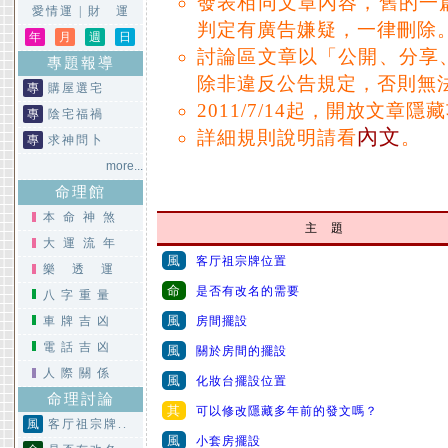
發表相同文章內容，舊的一
愛情運
|
財 運
判定有廣告嫌疑，一律刪除
年
月
週
日
討論區文章以「公開、分享
專題報導
除非違反公告規定，否則無
專
購屋選宅
2011/7/14起，開放文章隱
專
陰宅福禍
內文
詳細規則說明請看
。
專
求神問卜
more...
命理館
本命神煞
主 題
大運流年
風
客厅祖宗牌位置
樂透運
命
是否有改名的需要
八字重量
風
車牌吉凶
房間擺設
電話吉凶
風
關於房間的擺設
人際關係
風
化妝台擺設位置
命理討論
其
可以修改隱藏多年前的發文嗎？
風
客厅祖宗牌..
風
小套房擺設