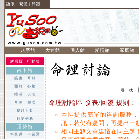
語系：
繁體
|
簡體
八字館
大運館
個人館
愛情館
家庭館
網頁版
|
行動版
占卜館
眼跳
|
耳熱
面熱
|
心驚
尋 找：
噴涕
|
犬吠
命理討論區 發表/回覆 規則：
耳嗚
|
鵲噪
易經卜卦
本區提供簡單的咨詢服務，
解夢分析
訊，若仍有疑問，再提出一
運勢館
相同主題文章建議在同主題
學業運
|
事業運