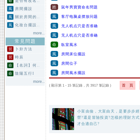
命
是否有改名..
姓
鼠年男寶寶命名問題
風
房間擺設
風
客厅电脑桌摆放问题
風
關於房間的..
風
化妝台擺設..
風
无人机点穴是否准确
more...
風
无人机点穴是否准确
常見問題
命
臥室風水
習
卜卦方法
風
房間床位擺設
習
時辰
風
房間位子
命
【名詞】何..
風
房間風水擺設
命
陰陽五行I
more...
首 頁
( 顯示第 1 - 15 筆記錄，共 3917 筆記錄 )
小富由儉，大富由天，是要步步經
營?還是冒險投資?怎樣的理財方式
才合適自己?