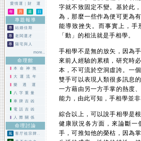
愛情運
|
財 運
字就不致固定不變。基於此
年
月
週
日
為，那麼一些作為便可更為
專題報導
能導致挫失。而事實上，手
專
結婚佳期
「動」的相法就是手相學。
專
老闆選才
專
陽宅與人
手相學不是無的放矢，因為
more...
來前人經驗的累積，研究時
命理館
本命神煞
本，不可流於空洞虛誇。一
大運流年
雙手可以表現人類很多訊息
樂透運
一方藉由另一方手掌的熱度
八字重量
能力，由此可知，手相學並非
車牌吉凶
電話吉凶
綜合以上，可以說手相學是
人際關係
健康狀況各方面，來論斷一
命理討論
手，可推知他的榮枯，因為
風
客厅祖宗牌..