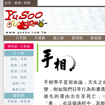
語系：
繁體
|
簡體
八字館
大運館
個人館
愛情館
家庭館
網頁版
|
行動版
占卜館
眼跳
|
耳熱
面熱
|
心驚
噴涕
|
犬吠
耳嗚
|
鵲噪
手相學不是宿命論，天生之
易經卜卦
變，例如我們日常行為和遭
解夢分析
運勢館
後生的運由出生至死亡，
學業運
|
事業運
「果」，在這個過程中，若