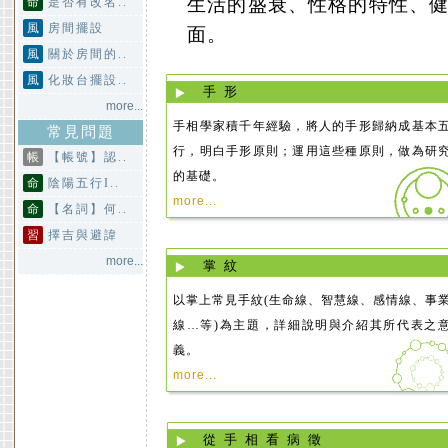
生活的盛衰、性格的特性、
命
是否有改名..
風
房間擺設
面。
風
關於房間的..
風
化妝台擺設..
手形
more...
手相學家積千年經驗，將人的手形歸納成基本
常見問題
行，明白手形原則；運用這些種原則，做為研
帳
【帳號】認..
的基礎。
命
陰陽五行I..
more...
命
【名詞】何..
習
擇吉與避諱
more...
掌紋
以掌上常見手紋(生命線、智慧線、感情線、事
線…等)為主題，詳細說明與介紹其所代表之
義。
more...
從手相看病徵