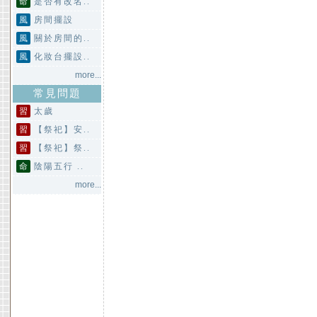
命
是否有改名..
風
房間擺設
風
關於房間的..
風
化妝台擺設..
more...
常見問題
習
太歲
習
【祭祀】安..
習
【祭祀】祭..
命
陰陽五行 ..
more...