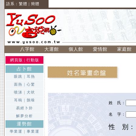
語系：
繁體
|
簡體
八字館
大運館
個人館
愛情館
家庭館
網頁版
|
行動版
占卜館
眼跳
|
耳熱
面熱
|
心驚
噴涕
|
犬吠
耳嗚
|
鵲噪
姓 氏：
易經卜卦
名 字：
解夢分析
運勢館
性 別
學業運
|
事業運