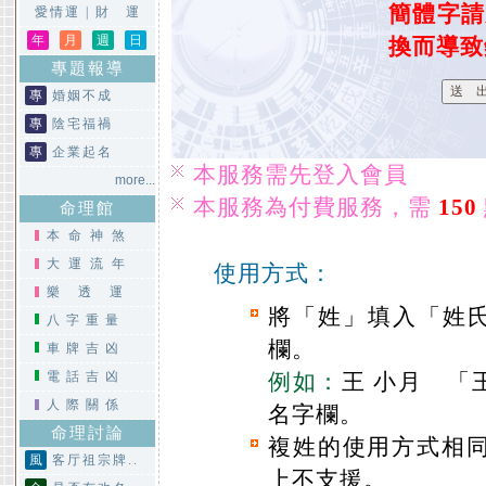
簡體字請
愛情運
|
財 運
年
月
週
日
換而導致
專題報導
專
婚姻不成
專
陰宅福禍
專
企業起名
本服務需先登入會員
more...
本服務為付費服務，需
150
命理館
本命神煞
大運流年
使用方式：
樂透運
將「姓」填入「姓
八字重量
欄。
車牌吉凶
電話吉凶
例如：
王 小月 「
人際關係
名字欄。
命理討論
複姓的使用方式相同
風
客厅祖宗牌..
上不支援。