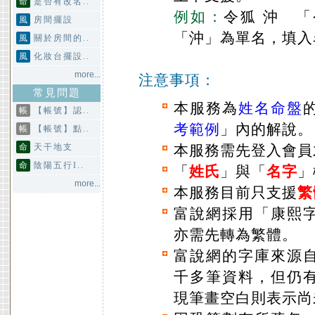
命
是否有改名..
例如：
令狐 沖 
風
房間擺設
「沖」為單名，填入
風
關於房間的..
風
化妝台擺設..
more...
注意事項：
常見問題
本服務為
姓名命盤
帳
【帳號】認..
考範例
」內的解說。
帳
【帳號】點..
命
天干地支
本服務需先登入會員
命
陰陽五行I..
「
姓氏
」與「
名字
」
more...
本服務目前只支援
繁
富說網採用「康熙
亦需先轉為繁體。
富說網的字庫來源
千多筆資料，但仍
現筆畫空白則表示尚