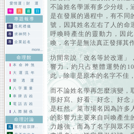
愛情運
|
財 運
不論姓名學派有多少分歧，
年
月
週
日
是在發展的過程中，有不同
專題報導
號，因其姓名左右了人的命
專
生死禮儀
呼喚時產生的靈動力，因此
專
求神問卜
喚，名字是無法真正發揮其
專
企業起名
more...
坊間常說「改名等於改運」
命理館
本命神煞
響力，約只占整體運勢的1
大運流年
此，除非是原本的名字不佳
樂透運
八字重量
而不論姓名學再怎麼演變，
車牌吉凶
形好寫、好看、好念、好念
電話吉凶
是枉然。菜市場名因為許多
人際關係
的影響力主要來自叫喚產生
命理討論
力越強，而為了名字與眾不
風
客厅祖宗牌..