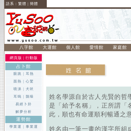
語系：
繁體
|
簡體
八字館
大運館
個人館
愛情館
家庭館
網頁版
|
行動版
占卜館
眼跳
|
耳熱
面熱
|
心驚
噴涕
|
犬吠
姓名學源自於古人先賢的哲
耳嗚
|
鵲噪
易經卜卦
是「給予名稱」，正所謂「
解夢分析
此，順也有命運順利暢通之
運勢館
學業運
|
事業運
姓名由一筆一畫的漢字所組