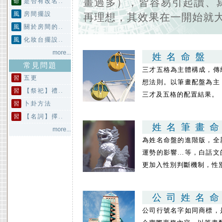
畫過多），皆容易引起讀、
命
是否有改名..
風
房間擺設
再理想，其效果在一開始就
風
關於房間的..
風
化妝台擺設..
more...
姓名命盤
常見問題
三才五格為主體構成，傳
習
五更
想法則。以筆畫配盤為主
習
【祭祀】禮..
三才及五格的配置結果。
習
卜卦方法
習
【名詞】擇..
姓名筆畫
more...
為姓名命盤的進階版，全
運勢的影響…等，白話文
更加入性別判斷機制，性
公司姓名
公司行號名字如同商標，