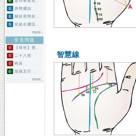
命
是否有改名..
風
房間擺設
風
關於房間的..
風
化妝台擺設..
more...
常見問題
習
【祭祀】禮..
智慧線
習
二十八宿
習
時辰
命
陰陽五行 ..
more...