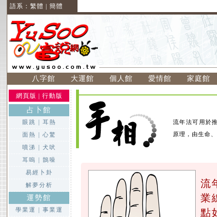
語系：
繁體
|
簡體
八字館
大運館
個人館
愛情館
家庭館
網頁版
|
行動版
占卜館
眼跳
|
耳熱
流年法可用於推
原理，由生命、
面熱
|
心驚
噴涕
|
犬吠
耳嗚
|
鵲噪
易經卜卦
流
解夢分析
業
運勢館
學業運
|
事業運
點