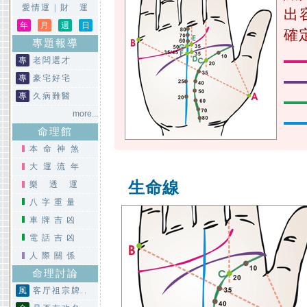
愛情運
|
財 運
出
年
月
週
日
確
專題報導
專
老闆選才
專
豪宅好宅
專
久病難醫
more...
命理館
本命神煞
大運流年
生命線
樂透運
八字重量
車牌吉凶
電話吉凶
人際關係
命理討論
風
客厅祖宗牌..