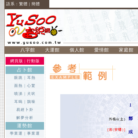
語系：
繁體
|
簡體
八字館
大運館
個人館
愛情館
家庭館
網頁版
|
行動版
占卜館
眼跳
|
耳熱
面熱
|
心驚
噴涕
|
犬吠
耳嗚
|
鵲噪
易經卜卦
解夢分析
運勢館
學業運
|
事業運