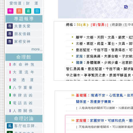
愛情運
|
財 運
年
月
週
日
專題報導
專
夫妻失愛
專
朋友借錢
專
家裡安神
more...
命理館
本命神煞
大運流年
樂透運
八字重量
車牌吉凶
電話吉凶
人際關係
命理討論
風
客厅祖宗牌..