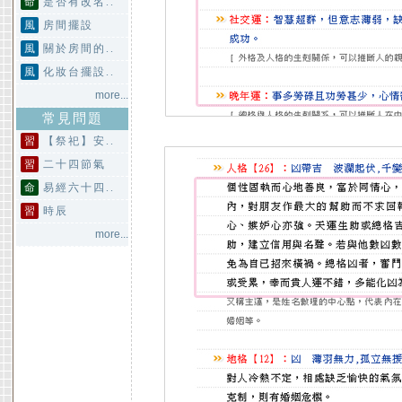
命
是否有改名..
風
房間擺設
風
關於房間的..
風
化妝台擺設..
more...
常見問題
習
【祭祀】安..
習
二十四節氣
命
易經六十四..
習
時辰
more...