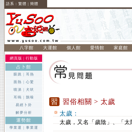
語系：
繁體
|
簡體
八字館
大運館
個人館
愛情館
家庭館
網頁版
|
行動版
占卜館
眼跳
|
耳熱
面熱
|
心驚
噴涕
|
犬吠
耳嗚
|
鵲噪
習
習俗相關
> 太歲
易經卜卦
太歲：
解夢分析
運勢館
太歲，又名「歲陰」、「太
學業運
|
事業運