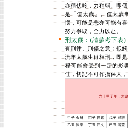
亦稱伏吟，力稍弱。即個
是「值太歲」。值太歲
惱，可能是悲亦可能有喜
努力爭取，全力以赴。
刑太歲：(請參考下表)
有刑律、刑傷之意；抵觸
流年太歲生肖相刑，即是
程可能會受到一定的影
佳，切記不可作擔保人，
六十甲子年．太
甲子 金辦
丙子 郭嘉
戊子 郢班
乙丑 陳泰
丁丑 汪文
己丑 潘蓋