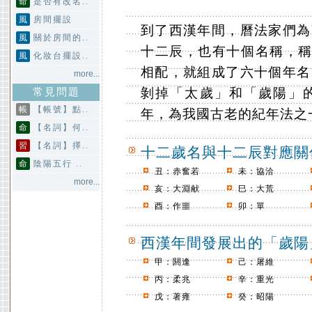
命
是否有改名..
風
房間擺設
到了西漢年間，曆法家們為
風
關於房間的..
十二辰，也有十個名稱，稱
風
化妝台擺設..
相配，就組成了六十個年名
more...
剝掉「太歲」和「歲陽」
常見問題
帳
【帳號】點..
年，為我國古老的紀年法之
命
【名詞】何..
習
【名詞】擇..
十二歲名與十二辰對應關
命
陰陽五行 ..
丑：赤奮若
未：協洽
more...
亥：大淵献
巳：大荒
酉：作噩
卯：單
西漢年間發展出的「歲陽
甲：閼逢
己：屠維
丙：柔兆
辛：重光
戊：著雍
癸：昭陽