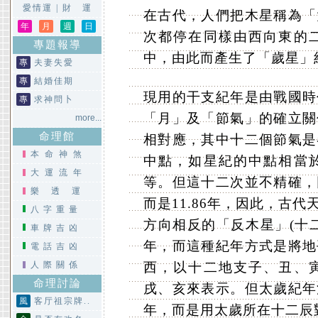
愛情運
|
財 運
在古代，人們把木星稱為「
年
月
週
日
次都停在同樣由西向東的
專題報導
中，由此而產生了「歲星」
專
夫妻失愛
專
結婚佳期
現用的干支紀年是由戰國時
專
求神問卜
「月」及「節氣」的確立關
more...
命理館
相對應，其中十二個節氣是
本命神煞
中點，如星紀的中點相當
大運流年
等。但這十二次並不精確，
樂透運
而是11.86年，因此，古
八字重量
方向相反的「反木星」(十
車牌吉凶
年，而這種紀年方式是將地
電話吉凶
人際關係
西，以十二地支子、丑、
命理討論
戌、亥來表示。但太歲紀年
風
客厅祖宗牌..
年，而是用太歲所在十二辰