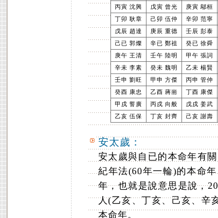
丙寅 沈興
戊寅 曾光
庚寅 鄔桓
丁卯 耿章
己卯 伍仲
辛卯 范寧
戊辰 趙達
庚辰 重德
壬辰 彭泰
己已 郭燦
辛已 鄭祖
癸已 徐舜
庚午 王清
壬午 陸明
甲午 張詞
辛未 李素
癸未 魏明
乙未 楊賢
壬申 劉旺
甲申 方傑
丙申 管仲
癸酉 康忠
乙酉 蔣耑
丁酉 康傑
甲戌 誓廣
丙戌 向般
戊戌 姜武
乙亥 伍保
丁亥 封齊
己亥 謝壽
安太歲：
安太歲與自已的本命年有關
紀年法(60年一輪)的本命
年，也就是說意思是說，20
人(乙亥、丁亥、己亥、辛亥
本命年。