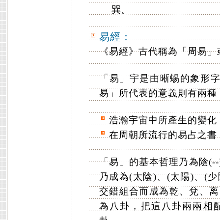
巽。
易經：
《易經》古代稱為「周易」
「易」宇是由晰蜴的象形字
易」所代表的意義則有兩種
浩瀚宇宙中所產生的變化
在周朝所流行的易占之書
「易」的基本哲理乃為陰(-
乃成為(太陰)、(太陽)、(
交錯組合而成為乾、兌、离
為八卦，把這八卦兩兩相