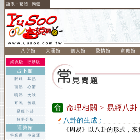
語系：
繁體
|
簡體
八字館
大運館
個人館
愛情館
家庭館
網頁版
|
行動版
占卜館
眼跳
|
耳熱
面熱
|
心驚
噴涕
|
犬吠
耳嗚
|
鵲噪
命
命理相關
> 易經八卦
易經卜卦
八卦的生成：
解夢分析
運勢館
《周易》以八卦的形式，來
學業運
|
事業運