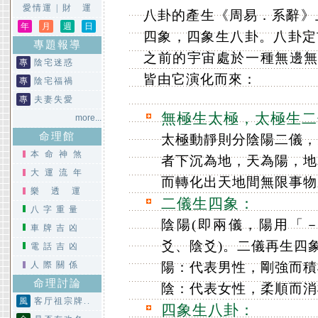
愛情運
|
財 運
八卦的產生《周易．系辭》
年
月
週
日
四象，四象生八卦。八卦定
專題報導
之前的宇宙處於一種無邊無
專
陰宅迷惑
皆由它演化而來：
專
陰宅福禍
專
夫妻失愛
無極生太極，太極生二
more...
命理館
太極動靜則分陰陽二儀，
本命神煞
者下沉為地，天為陽，地
大運流年
而轉化出天地間無限事物
樂透運
二儀生四象：
八字重量
陰陽(即兩儀，陽用「－
車牌吉凶
爻、陰爻)。二儀再生四
電話吉凶
人際關係
陽：代表男性，剛強而積
命理討論
陰：代表女性，柔順而消
風
客厅祖宗牌..
四象生八卦：