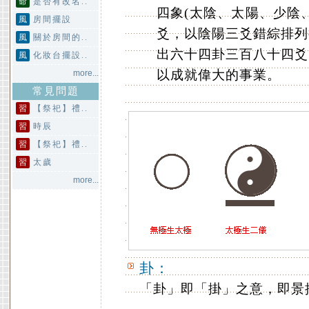
命
是否有改名..
四象(太陰、太陽、少陰
風
房間擺設
爻，以陰陽三爻錯綜排列
風
關於房間的..
出六十四卦三百八十四爻
風
化妝台擺設..
以成就偉大的事業。
more...
常見問題
習
【祭祀】禮..
習
時辰
習
【祭祀】禮..
習
太歲
more...
卦：
「卦」即「掛」之意，即景