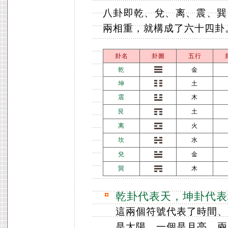
八卦即乾、兌、离、震、巽
兩相重，就構成了六十四卦
卦名
卦圖
五行
乾
金
坤
土
震
木
艮
土
离
火
坎
水
兌
金
巽
木
乾卦代表天，坤卦代表
這兩個符號代表了時間、
是太陽，一個是月亮，兩