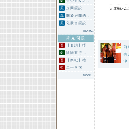
命
是否有改名..
風
房間擺設
大運顯示
風
關於房間的..
風
化妝台擺設..
more...
常見問題
習
【名詞】擇..
前
命
陰陽五行 ..
有
習
【祭祀】禮..
津
習
二十八宿
more...