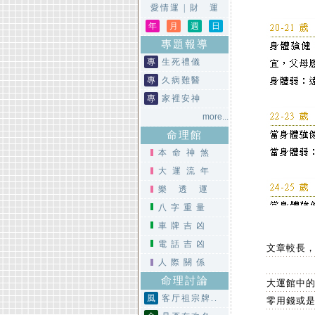
愛情運
|
財 運
年
月
週
日
專題報導
專
生死禮儀
專
久病難醫
專
家裡安神
more...
命理館
本命神煞
大運流年
樂透運
八字重量
車牌吉凶
電話吉凶
文章較長
人際關係
命理討論
大運館中的
風
客厅祖宗牌..
零用錢或是