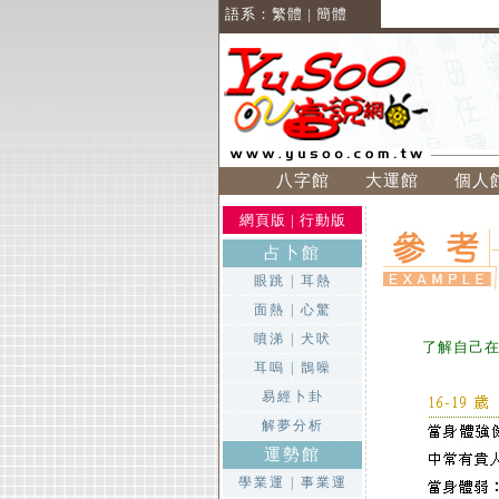
語系：
繁體
|
簡體
八字館
大運館
個人
網頁版
|
行動版
占卜館
眼跳
|
耳熱
面熱
|
心驚
噴涕
|
犬吠
了解自己
耳嗚
|
鵲噪
易經卜卦
解夢分析
運勢館
學業運
|
事業運