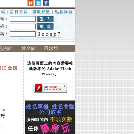
密碼
|
註冊會員
|
賺取點數
|
點數購買
 號：
 碼：
證碼：
籤詩館
姓名館
風水館
這個頁面上的內容需要較
運館 金錢
新版本的 Adobe Flash
Player。