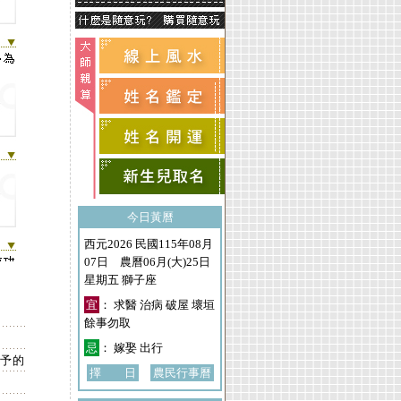
今日黃曆
西元2026 民國115年08月
07日 農曆06月(大)25日
星期五 獅子座
宜
： 求醫 治病 破屋 壞垣
餘事勿取
忌
： 嫁娶 出行
給予的
擇 日
農民行事曆