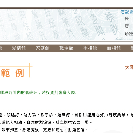
忘記
帳
密
驗
館
愛情館
家庭館
職場館
手相館
面相館
大
在哪段時間內財氣較旺，若投資則會賺大錢。