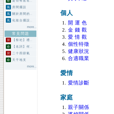
命
是否有改名..
風
房間擺設
個人
風
關於房間的..
風
化妝台擺設..
開 運 色
more...
金 錢 觀
常見問題
愛 情 觀
習
【祭祀】禮..
個性特徵
命
【名詞】何..
健康狀況
習
二十四節氣
合適職業
命
天干地支
more...
愛情
愛情診斷
家庭
親子關係