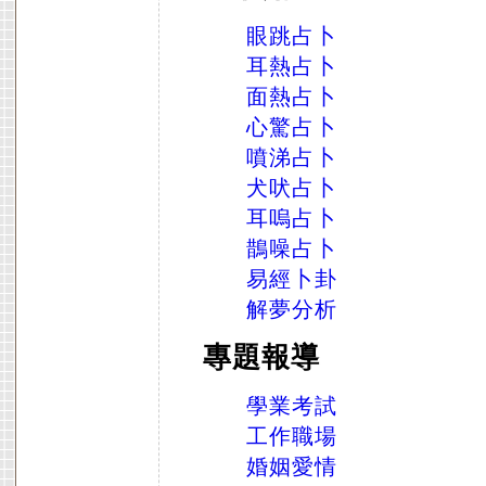
眼跳占卜
耳熱占卜
面熱占卜
心驚占卜
噴涕占卜
犬吠占卜
耳嗚占卜
鵲噪占卜
易經卜卦
解夢分析
專題報導
學業考試
工作職場
婚姻愛情