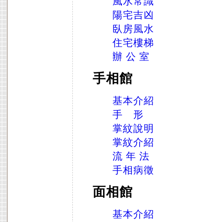
風水常識
陽宅吉凶
臥房風水
住宅樓梯
辦 公 室
手相館
基本介紹
手 形
掌紋說明
掌紋介紹
流 年 法
手相病徵
面相館
基本介紹