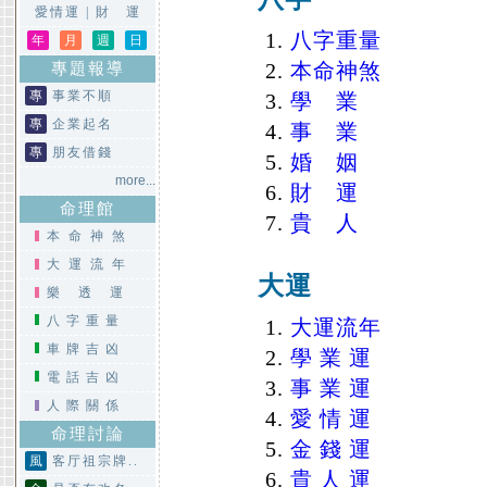
愛情運
|
財 運
八字重量
年
月
週
日
本命神煞
專題報導
專
事業不順
學 業
專
企業起名
事 業
專
朋友借錢
婚 姻
more...
財 運
命理館
貴 人
本命神煞
大運流年
大運
樂透運
八字重量
大運流年
車牌吉凶
學 業 運
電話吉凶
事 業 運
人際關係
愛 情 運
命理討論
金 錢 運
風
客厅祖宗牌..
貴 人 運