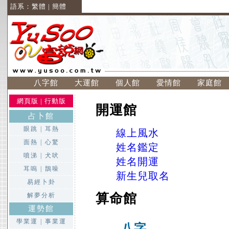
語系：
繁體
|
簡體
八字館
大運館
個人館
愛情館
家庭館
網頁版
|
行動版
開運館
占卜館
眼跳
|
耳熱
線上風水
面熱
|
心驚
姓名鑑定
噴涕
|
犬吠
姓名開運
耳嗚
|
鵲噪
新生兒取名
易經卜卦
算命館
解夢分析
運勢館
學業運
|
事業運
八字