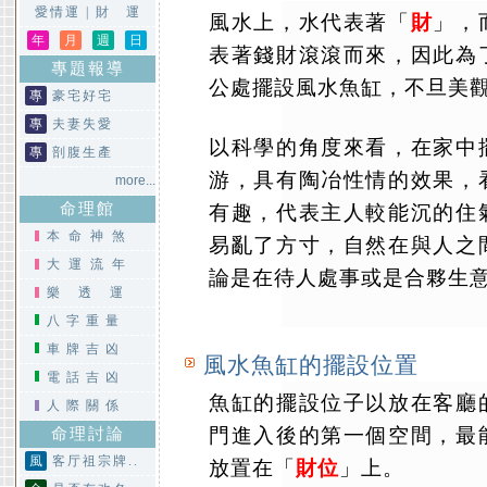
愛情運
|
財 運
風水上，水代表著「
財
」，
年
月
週
日
表著錢財滾滾而來，因此為
專題報導
公處擺設風水魚缸，不旦美
專
豪宅好宅
專
夫妻失愛
以科學的角度來看，在家中
專
剖腹生產
游，具有陶冶性情的效果，
more...
命理館
有趣，代表主人較能沉的住
本命神煞
易亂了方寸，自然在與人之
大運流年
論是在待人處事或是合夥生
樂透運
八字重量
車牌吉凶
風水魚缸的擺設位置
電話吉凶
魚缸的擺設位子以放在客廳
人際關係
門進入後的第一個空間，最
命理討論
風
客厅祖宗牌..
放置在「
財位
」上。