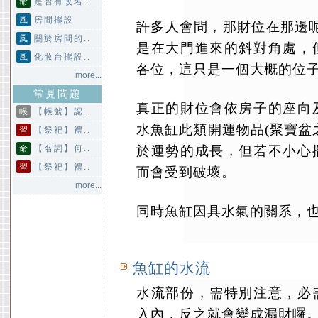
命
是否有改名..
風
房間擺設
許多人會問，那財位在那邊
風
關於房間的..
是在大門進來的斜對角處，
風
化妝台擺設..
各位，這只是一個大概的位
more...
常見問題
真正的財位會依房子的座向
帳
【帳號】認..
水魚缸此類開運物品(聚寶盆
習
【祭祀】禮..
命
【名詞】何..
於運勢的成長，但若不小心
習
【祭祀】禮..
而會受到破壞。
more...
同時魚缸因具水氣的關系，
魚缸的水流
水流部份，需特別注意，必
入內，反之就會變成漏財囉