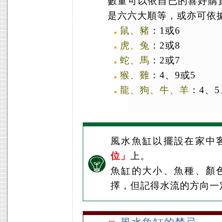
數量可以依自已的喜好購
是六六大順等，或亦可依
鼠、豬
：1或6
虎、兔
：2或8
蛇、馬
：2或7
猴、雞
：4、9或5
龍、狗、牛、羊
：4、5
風水魚缸以擺設在家中
位」
上。
魚缸的大小、魚種、顏
擇，但記得水流的方向一