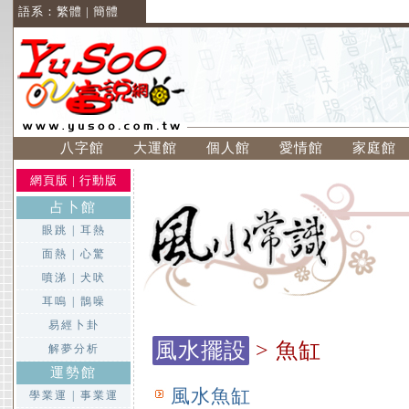
語系：
繁體
|
簡體
八字館
大運館
個人館
愛情館
家庭館
網頁版
|
行動版
占卜館
眼跳
|
耳熱
面熱
|
心驚
噴涕
|
犬吠
耳嗚
|
鵲噪
易經卜卦
風水擺設
> 魚缸
解夢分析
運勢館
風水魚缸
學業運
|
事業運