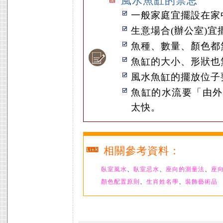
風水魚缸的禁忌
一般家庭宜擺設在家
生意場合(辦公室)
魚種、數量、顏色都
魚缸的大小、形狀也
風水魚缸的擺放位子
魚缸的水流要「由外
太快。
相關參考資料：
臥室風水
、
臥室忌水
、
座向的測量法
、
座
顏色配置原則
、
生肖姓名學
、
裝飾藝術品