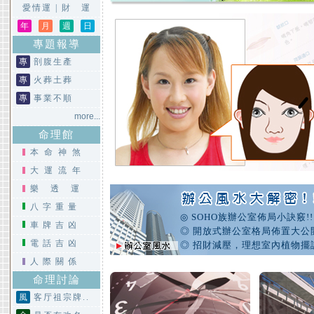
愛情運
|
財 運
年
月
週
日
專題報導
專
剖腹生產
專
火葬土葬
專
事業不順
more...
命理館
本命神煞
大運流年
樂透運
八字重量
◎ SOHO族辦公室佈局小訣竅!!
車牌吉凶
◎ 開放式辦公室格局佈置大公
電話吉凶
◎ 招財減壓，理想室內植物擺
人際關係
命理討論
風
客厅祖宗牌..