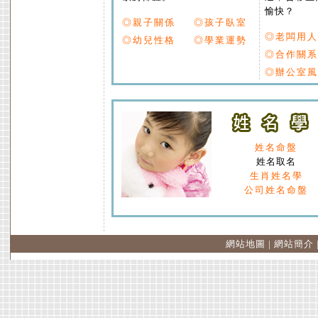
愉快？
◎親子關係
◎孩子臥室
◎老闆用人
◎幼兒性格
◎學業運勢
◎合作關系
◎辦公室風
姓名命盤
姓名取名
生肖姓名學
公司姓名命盤
網站地圖
|
網站簡介