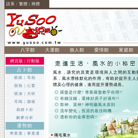
語系：
繁體
|
簡體
八字館
大運館
個人館
愛情館
家庭館
網頁版
|
行動版
占卜館
風水，講究的其實是環境與人之間的互動
眼跳
|
耳熱
系，風水潛移默化的作用，有助於提升主人
體及心理的健康，進而提升運勢成長。
面熱
|
心驚
◎ 羅盤是什麼? 專業羅盤教乎你用!!
噴涕
|
犬吠
◎ 有錢沒錢，選棟好房子好過年!!
耳嗚
|
鵲噪
◎ 祭神、退神? 神明廳風水原則
易經卜卦
◎ 流年變化，投資的最佳時機
◎ 透析你的金庫密碼!!
解夢分析
運勢館
學業運
|
事業運