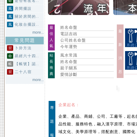
命
是否有改名..
風
房間擺設
風
關於房間的..
風
化妝台擺設..
姓名命盤
最
最
more...
佳
電話吉凶
人
常見問題
公司姓名命盤
新
氣
今年運勢
習
卜卦方法
風水常識
站
命
易經六十四..
消
長
姓名命盤
帳
【帳號】認..
推
親子關系
息
習
二十八宿
薦
愛情診斷
more...
企業起名：
專
企業、產品、商鋪、公司、工廠等，起名
題
品性能、服務特色，融入漢字原理、市場
域文化、美學原理等，撘配創意、國際化
報