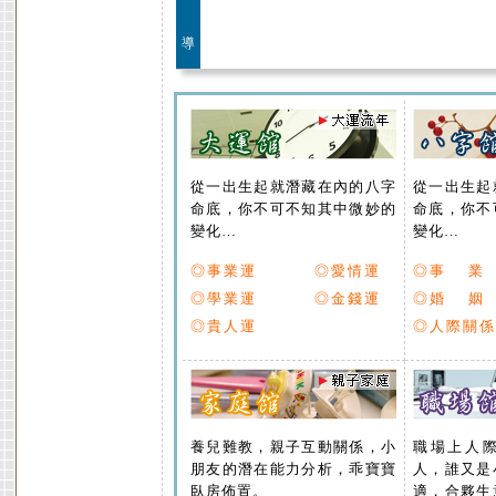
導
從一出生起就潛藏在內的八字
從一出生起
命底，你不可不知其中微妙的
命底，你不
變化…
變化…
◎事業運
◎愛情運
◎事 業
◎學業運
◎金錢運
◎婚 姻
◎貴人運
◎人際關係
養兒難教，親子互動關係，小
職場上人
朋友的潛在能力分析，乖寶寶
人，誰又是
臥房佈置。
適，合夥生