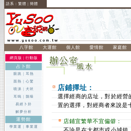
語系：
繁體
|
簡體
八字館
大運館
個人館
愛情館
家庭館
網頁版
|
行動版
占卜館
眼跳
|
耳熱
面熱
|
心驚
店鋪擇址：
噴涕
|
犬吠
選擇經商的店址，對於經營
耳嗚
|
鵲噪
易經卜卦
置的選擇，對經商者來說是
解夢分析
運勢館
店鋪宜繁華不宜偏僻：
學業運
|
事業運
不論是在大都市或小城鎮