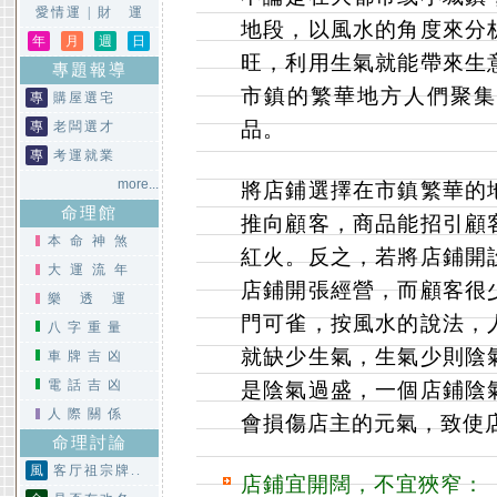
愛情運
|
財 運
地段，以風水的角度來分
年
月
週
日
旺，利用生氣就能帶來生
專題報導
市鎮的繁華地方人們聚集
專
購屋選宅
品。
專
老闆選才
專
考運就業
more...
將店鋪選擇在市鎮繁華的
命理館
推向顧客，商品能招引顧
本命神煞
紅火。反之，若將店鋪開
大運流年
店鋪開張經營，而顧客很
樂透運
門可雀，按風水的說法，
八字重量
就缺少生氣，生氣少則陰
車牌吉凶
電話吉凶
是陰氣過盛，一個店鋪陰
人際關係
會損傷店主的元氣，致使
命理討論
風
客厅祖宗牌..
店鋪宜開闊，不宜狹窄：