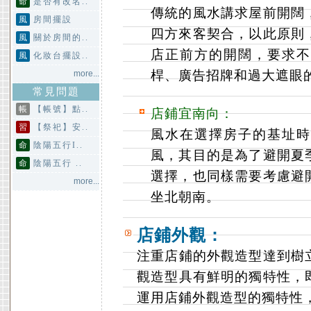
命
是否有改名..
傳統的風水講求屋前開闊
風
房間擺設
四方來客契合，以此原則
風
關於房間的..
店正前方的開闊，要求不
風
化妝台擺設..
桿、廣告招牌和過大遮眼
more...
常見問題
帳
【帳號】點..
店鋪宜南向：
習
【祭祀】安..
風水在選擇房子的基址時
命
陰陽五行I..
風，其目的是為了避開夏
命
陰陽五行 ..
選擇，也同樣需要考慮避
more...
坐北朝南。
店鋪外觀：
注重店鋪的外觀造型達到樹
觀造型具有鮮明的獨特性，
運用店鋪外觀造型的獨特性