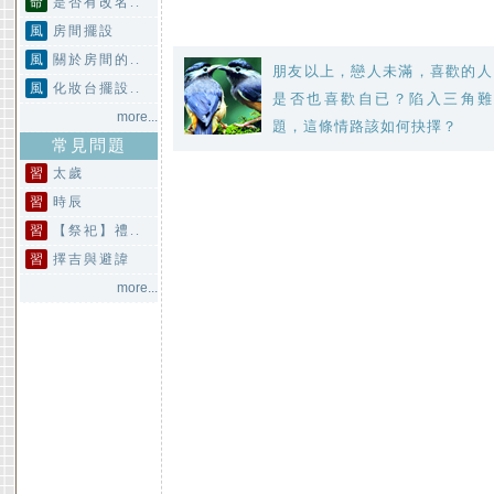
命
是否有改名..
風
房間擺設
風
關於房間的..
朋友以上，戀人未滿，喜歡的人
風
化妝台擺設..
是否也喜歡自已？陷入三角難
more...
題，這條情路該如何抉擇？
常見問題
習
太歲
習
時辰
習
【祭祀】禮..
習
擇吉與避諱
more...