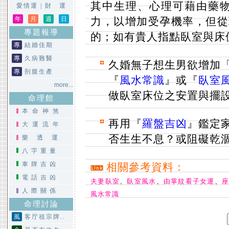
其中生理、心理可藉由藥物
愛情運
|
財 運
年
月
週
日
力，以增加受孕機率，但從
專題報導
的；如有貴人指點臥室與床
專
結婚佳期
專
久病難醫
久婚無子想生男欲增加
專
剖腹生產
『
風水常識
』或『
臥室
more...
做臥室床位之安置與擺
命理館
本命神煞
再用『
羅盤吉凶
』鑑定
大運流年
否生生不息？或阻礙乾
樂透運
八字重量
車牌吉凶
相關參考資料：
電話吉凶
夫妻臥室
、
臥室風水
、
由掌紋看子女運
、
人際關係
風水常識
命理討論
風
客厅祖宗牌..