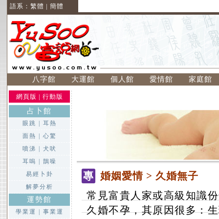
語系：
繁體
|
簡體
八字館
大運館
個人館
愛情館
家庭館
網頁版
|
行動版
占卜館
眼跳
|
耳熱
面熱
|
心驚
噴涕
|
犬吠
耳嗚
|
鵲噪
專
婚姻愛情
> 久婚無子
易經卜卦
解夢分析
常見富貴人家或高級知識份
運勢館
久婚不孕，其原因很多：生
學業運
|
事業運