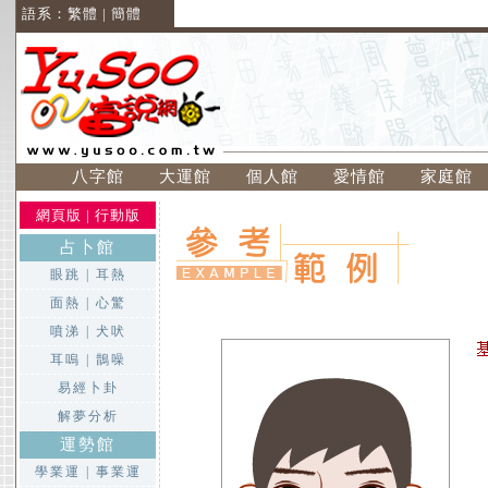
語系：
繁體
|
簡體
八字館
大運館
個人館
愛情館
家庭館
網頁版
|
行動版
占卜館
眼跳
|
耳熱
面熱
|
心驚
噴涕
|
犬吠
耳嗚
|
鵲噪
易經卜卦
解夢分析
運勢館
學業運
|
事業運