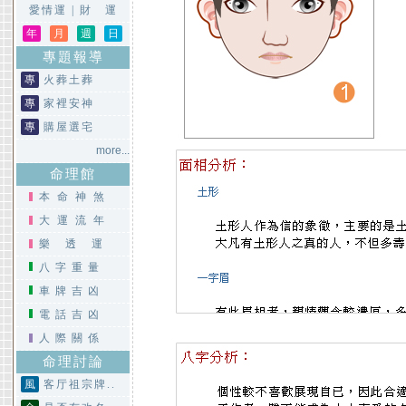
愛情運
|
財 運
年
月
週
日
專題報導
專
火葬土葬
專
家裡安神
專
購屋選宅
more...
命理館
本命神煞
大運流年
樂透運
八字重量
車牌吉凶
電話吉凶
人際關係
命理討論
風
客厅祖宗牌..