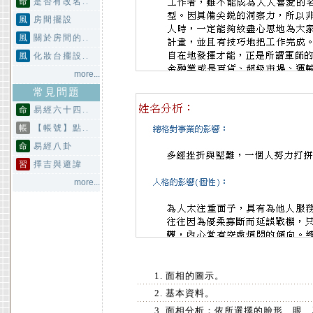
命
是否有改名..
風
房間擺設
風
關於房間的..
風
化妝台擺設..
more...
常見問題
命
易經六十四..
帳
【帳號】點..
命
易經八卦
習
擇吉與避諱
more...
面相的圖示。
基本資料。
面相分析：依所選擇的臉形、眼、